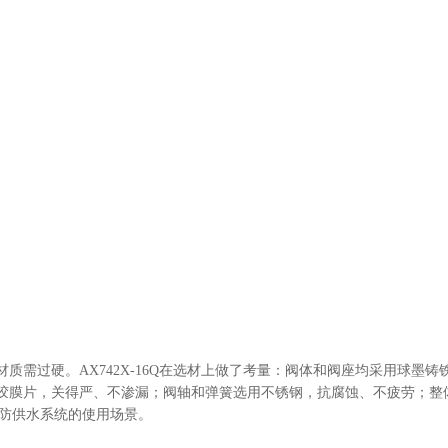
需过硬。AX742X-16Q在选材上做了考量：阀体和阀座均采用球墨铸
胶膜片，关得严、不渗漏；阀轴和弹簧选用不锈钢，抗腐蚀、不疲劳；整
消防供水系统的使用场景。