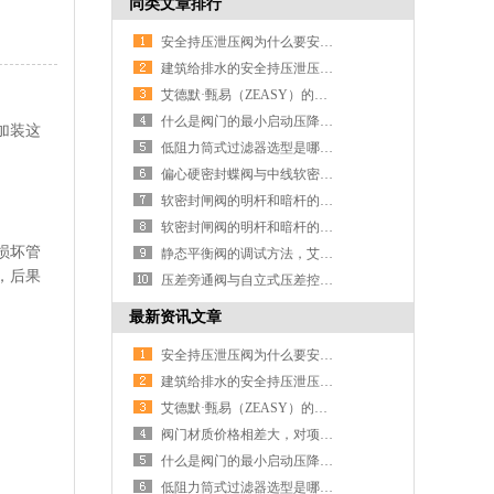
同类文章排行
安全持压泄压阀为什么要安装在水泵-艾德默阀门
建筑给排水的安全持压泄压阀为什么要安装在水泵试水管上-艾德默阀门
艾德默·甄易（ZEASY）的公司大本营设在长沙
什么是阀门的最小启动压降？-艾德默阀门
加装这
低阻力筒式过滤器选型是哪款产品-艾德默阀门
偏心硬密封蝶阀与中线软密封蝶阀在空调系统的优缺点-艾德默阀门
软密封闸阀的明杆和暗杆的区别是什么-艾德默阀门
软密封闸阀的明杆和暗杆的区别是什么-艾德默阀门
损坏管
静态平衡阀的调试方法，艾德默阀门手把手教你
，后果
压差旁通阀与自立式压差控制阀的区别-艾德默阀门
最新资讯文章
安全持压泄压阀为什么要安装在水泵-艾德默阀门
建筑给排水的安全持压泄压阀为什么要安装在水泵试水管上-艾德默阀门
艾德默·甄易（ZEASY）的公司大本营设在长沙
阀门材质价格相差大，对项目实际影响有哪些-艾德默阀门
什么是阀门的最小启动压降？-艾德默阀门
低阻力筒式过滤器选型是哪款产品-艾德默阀门