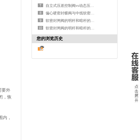
自立式压差控制阀vs动态压差平衡阀，价格差在哪？-艾德默阀门
偏心硬密封蝶阀与中线软密封蝶阀在空调系统的优缺点-艾德默阀门
软密封闸阀的明杆和暗杆的区别是什么-艾德默阀门
软密封闸阀的明杆和暗杆的区别是什么-艾德默阀门
您的浏览历史
需要外
闭，恢
围内，