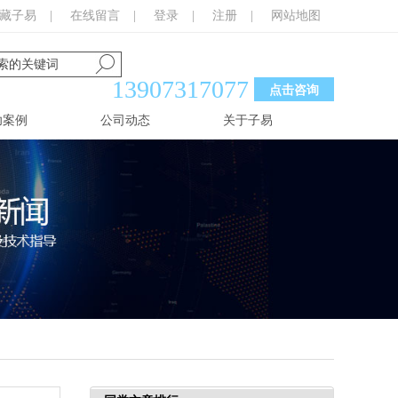
藏子易
|
在线留言
|
登录
|
注册
|
网站地图
13907317077
点击咨询
功案例
公司动态
关于子易