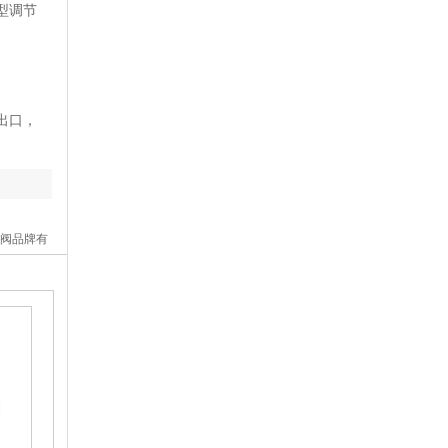
型调节
出口，
压阀品牌有