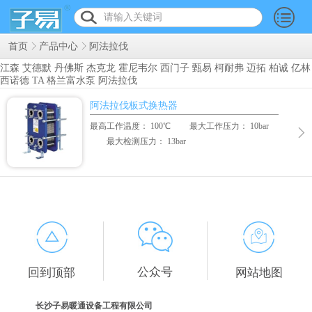
首页
产品中心
阿法拉伐
江森
艾德默
丹佛斯
杰克龙
霍尼韦尔
西门子
甄易
柯耐弗
迈拓
柏诚
亿林
西诺德
TA
格兰富水泵
阿法拉伐
阿法拉伐板式换热器
最高工作温度： 100℃ 最大工作压力： 10bar
最大检测压力： 13bar
i60(828*300*130-582) 法兰连接GB DN50 PN10
i100(957*422*171-808) 法兰连接GB DN100 PN10
i150(1640*575*605-1555)法兰连接GB DN
公众号
回到顶部
网站地图
长沙子易暖通设备工程有限公司